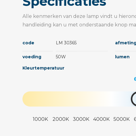
Specificaties
Alle kenmerken van deze lamp vindt u hieron
handleiding kan u met onderstaande knop ma
code
LM 30365
afmetin
voeding
50W
lumen
Kleurtemperatuur
1000K
2000K
3000K
4000K
5000K