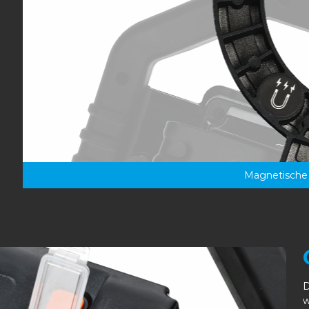
Magnetische
D
w