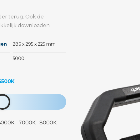
der terug. Ook de
kkelijk downloaden.
gen
286 x 295 x 225 mm
5000
6500K
6000K
7000K
8000K