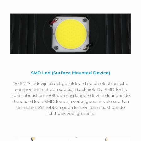
SMD Led (Surface Mounted Device)
De SMD-leds zijn direct gesoldeerd op de elektronische
component met een speciale techniek. De SMD-led is
zeer robuust en heeft een nog langere levensduur dan de
standaard leds. SMD-leds zijn verkrijgbaar in vele soorten
en maten. Ze hebben geen lens en dat maakt dat de
lichthoek veel groter is.