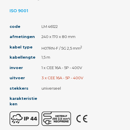
ISO 9001
code
LM 46122
afmetingen
240 x 170 x 80 mm
kabel type
2
H07RN-F / 5G 2,5 mm
kabellengte
1,5 m
invoer
1 x CEE 16A - 5P - 400V
uitvoer
3 x CEE 16A - 5P - 400V
stekkers
universeel
karakteristie
ken