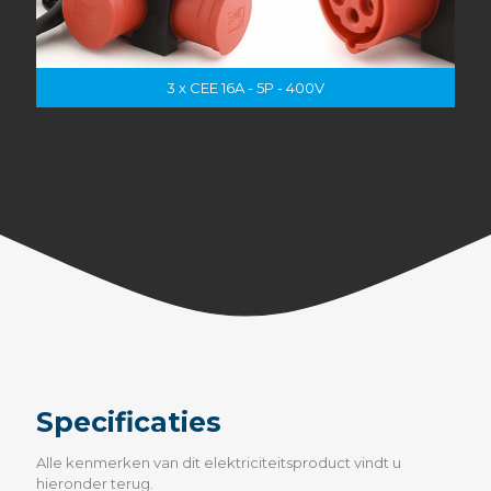
3 x CEE 16A - 5P - 400V
Specificaties
Alle kenmerken van dit elektriciteitsproduct vindt u
hieronder terug.