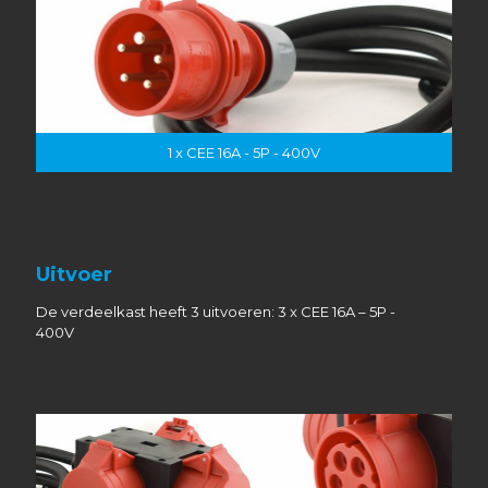
1 x CEE 16A - 5P - 400V
Uitvoer
De verdeelkast heeft 3 uitvoeren: 3 x CEE 16A – 5P -
400V