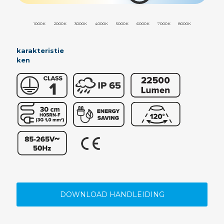
1000K
2000K
3000K
4000K
5000K
6000K
7000K
8000K
karakteristie
ken
DOWNLOAD HANDLEIDING