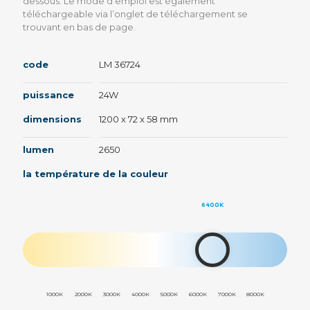
dessous. Le mode d’emploi est également
téléchargeable via l’onglet de téléchargement se
trouvant en bas de page.
code
LM 36724
puissance
24W
dimensions
1200 x 72 x 58 mm
lumen
2650
la température de la couleur
6400K
1000K
2000K
3000K
4000K
5000K
6000K
7000K
8000K