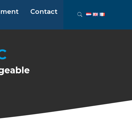
ement
Contact
C
rgeable