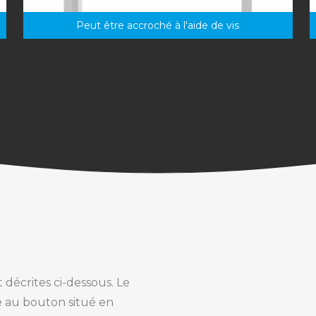
Peut être accroché à l'aide de vis
 décrites ci-dessous. Le
 au bouton situé en