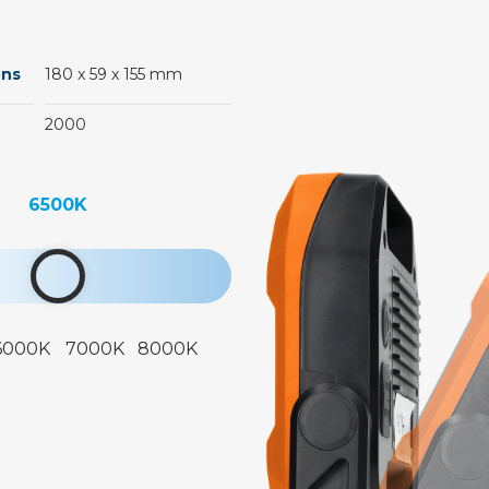
ons
180 x 59 x 155 mm
2000
6500K
6000K
7000K
8000K