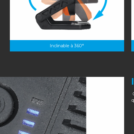
Inclinable à 360°
G
q