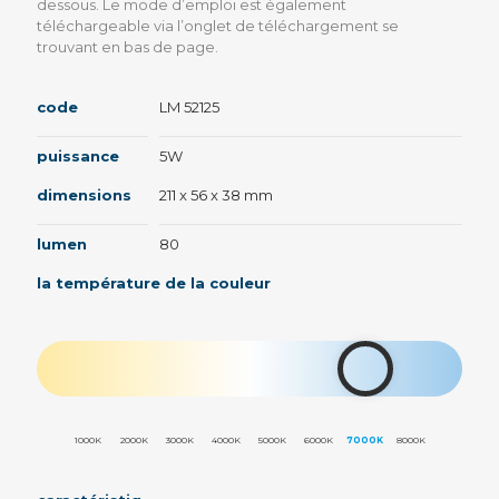
dessous. Le mode d’emploi est également
téléchargeable via l’onglet de téléchargement se
trouvant en bas de page.
code
LM 52125
puissance
5W
dimensions
211 x 56 x 38 mm
lumen
80
la température de la couleur
1000K
2000K
3000K
4000K
5000K
6000K
7000K
8000K