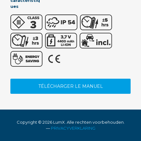
caractéristiq
ues
TÉLÉCHARGER LE MANUEL
Copyright ©
2026 LumX. Alle rechten voorbehouden.
—
PRIVACYVERKLARING